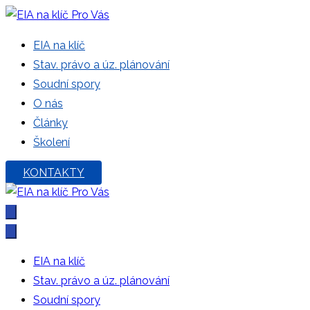
Přeskočit
na
EIA na klíč Pro Vás
Kompletní zastoupení v řízení EIA a SEA, při územním pláno
EIA na klíč
obsah
Stav. právo a úz. plánování
Soudní spory
O nás
Články
Školení
KONTAKTY
EIA na klíč Pro Vás
Kompletní zastoupení v řízení EIA a SEA, při územním pláno
EIA na klíč
Stav. právo a úz. plánování
Soudní spory