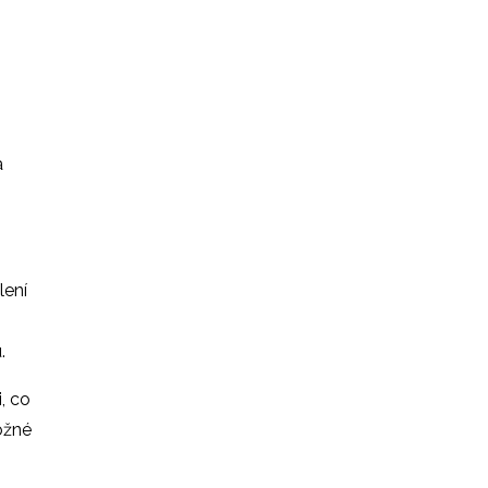
a
lení
.
, co
ožné