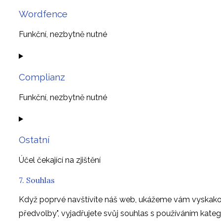
to
Wordfence
service
facebook
Funkční, nezbytně nutné
Consent
to
Complianz
service
wordfence
Funkční, nezbytně nutné
Consent
to
Ostatní
service
complianz
Účel čekající na zjištění
7. Souhlas
Consent
to
Když poprvé navštívíte náš web, ukážeme vám vyskakova
service
předvolby", vyjadřujete svůj souhlas s používáním kat