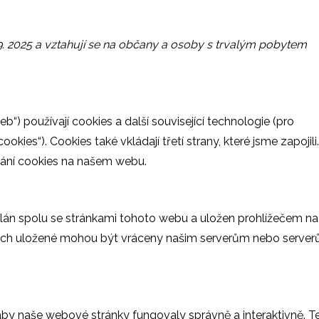
9. 2025 a vztahují se na občany a osoby s trvalým pobytem
eb“) používají cookies a další související technologie (pro
ies“). Cookies také vkládají třetí strany, které jsme zapojili.
ání cookies na našem webu.
slán spolu se stránkami tohoto webu a uložen prohlížečem na
v nich uložené mohou být vráceny našim serverům nebo serve
 aby naše webové stránky fungovaly správně a interaktivně. T