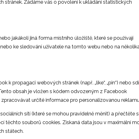
 stránek. Žádáme vás o povolení k ukládání statistických
o jakákoli jiná forma místního úložiště, které se používají
y nebo ke sledování uživatele na tomto webu nebo na několik
 k propagaci webových stránek (např. „like“, „pin“) nebo sdí
ok. Tento obsah je vložen s kódem odvozeným z Facebook
 zpracovávat určité informace pro personalizovanou reklamu
ociálních sítí (které se mohou pravidelně měnit) a přečtěte si
mocí těchto souborů cookies. Získaná data jsou v maximální m
h státech.