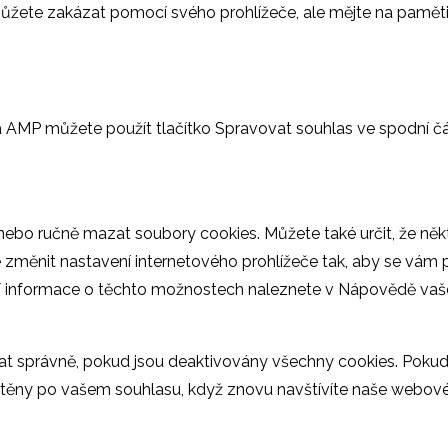
ůžete zakázat pomocí svého prohlížeče, ale mějte na paměti
a AMP můžete použít tlačítko Spravovat souhlas ve spodní čá
ebo ručně mazat soubory cookies. Můžete také určit, že něk
 změnit nastavení internetového prohlížeče tak, aby se vám p
lší informace o těchto možnostech naleznete v Nápovědě va
t správně, pokud jsou deaktivovány všechny cookies. Poku
stěny po vašem souhlasu, když znovu navštívíte naše webov