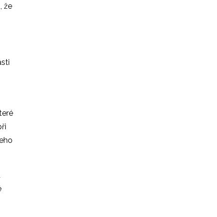
, že
sti
teré
ři
šeho
d
é