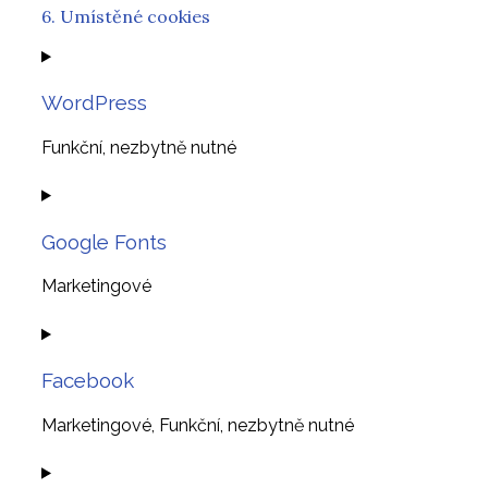
6. Umístěné cookies
WordPress
Funkční, nezbytně nutné
Consent
to
Google Fonts
service
wordpress
Marketingové
Consent
to
Facebook
service
google-
Marketingové, Funkční, nezbytně nutné
fonts
Consent